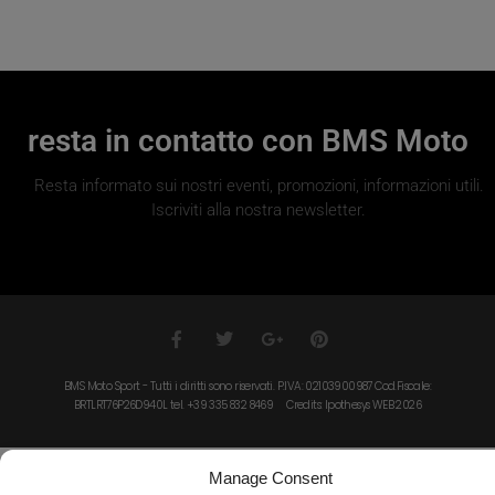
resta in contatto con BMS Moto
Resta informato sui nostri eventi, promozioni, informazioni utili.
Iscriviti alla nostra newsletter.
BMS Moto Sport - Tutti i diritti sono riservati. P.IVA: 02103900987 Cod.Fiscale:
BRTLRT76P26D940L tel. +39 335 832 8469 Credits: Ipothesys WEB 2026
Manage Consent